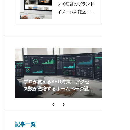
ンで店舗のブランド
イメージを確立する
方法
プラ
プロが教えるSEO対策：アクセ
ホームペ
集客
ス数が激増するホームページ設計
化！効果
術
意
記事一覧