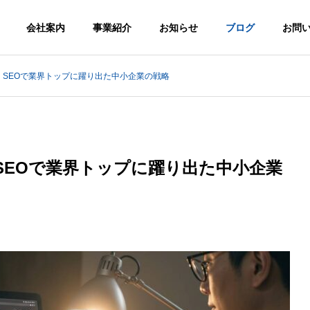
会社案内
事業紹介
お知らせ
ブログ
お問
SEOで業界トップに躍り出た中小企業の戦略
y
Greeting
代表挨拶
SEOで業界トップに躍り出た中小企業
Emergency
Supplies
Video
防災備蓄品
動画制作