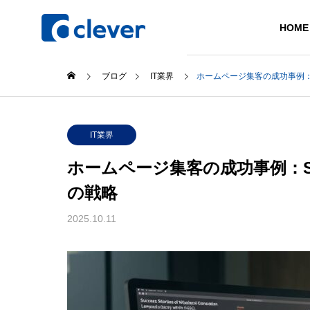
HOME
ブログ
IT業界
ホームページ集客の成功事例：
Philosoph
IT業界
企業理念
ホームページ集客の成功事例：
Company
Service
の戦略
会社案内
事業紹介
2025.10.11
Access
アクセス
Novelty
ノベルティ