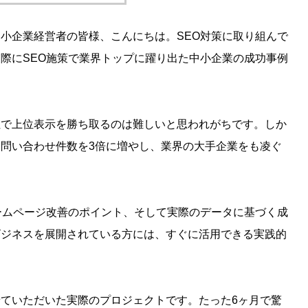
小企業経営者の皆様、こんにちは。SEO対策に取り組んで
際にSEO施策で業界トップに躍り出た中小企業の成功事例
位で上位表示を勝ち取るのは難しいと思われがちです。しか
問い合わせ件数を3倍に増やし、業界の大手企業をも凌ぐ
ージ運用のコスパを最大
TikTokからInstagramまで！
的な集客とLP設計の極
ットフォーム別ショート動画
ームページ改善のポイント、そして実際のデータに基づく成
術
ビジネスを展開されている方には、すぐに活用できる実践的
ていただいた実際のプロジェクトです。たった6ヶ月で驚