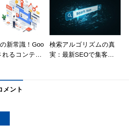
客の新常識！Goo
検索アルゴリズムの真
愛されるコンテン
実：最新SEOで集客を
り方
飛躍させる方法
コメント