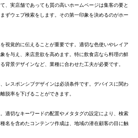
いて、実店舗であっても質の高いホームページは集客の要と
にまずウェブ検索をします。その第一印象を決めるのがホー
力を視覚的に伝えることが重要です。適切な色使いやレイア
印象を与え、来店意欲を高めます。特に飲食店なら料理の鮮
せる背景デザインなど、業種に合わせた工夫が必要です。
今、レスポンシブデザインは必須条件です。デバイスに関わ
える！訪問者を顧客に変
【保存版】動画広告の制作か
の離脱率を下げることができます。
ムページデザイン5つの
用まで成功する全プロセス
ん。適切なキーワードの配置やメタタグの設定により、検索
業種名を含めたコンテンツ作成は、地域の潜在顧客の目に触