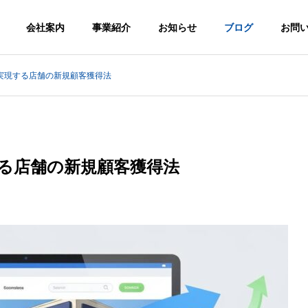
会社案内
事業紹介
お知らせ
ブログ
お問
実現する店舗の新規顧客獲得法
y
Greeting
代表挨拶
る店舗の新規顧客獲得法
Emergency
Supplies
Video
防災備蓄品
動画制作