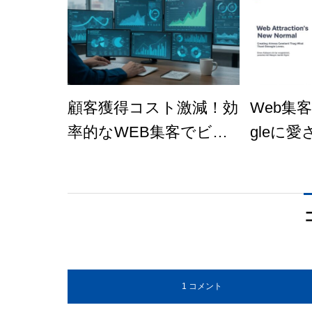
顧客獲得コスト激減！効
Web集
率的なWEB集客でビジ
gleに
ネス革命
ツの作
1 コメント