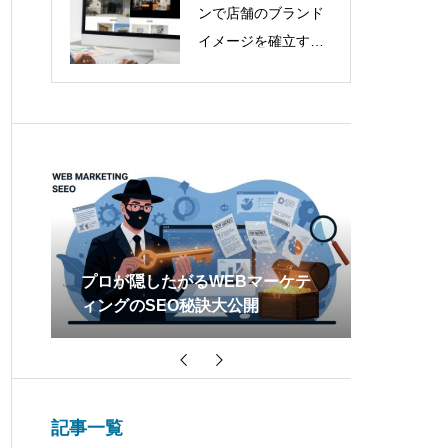
ンで店舗のブランド
イメージを確立する
方法
ら運
プロが隠したがるWEBマーケテ
プロが教
ィングのSEO秘訣大公開
えるホー
法則
記事一覧