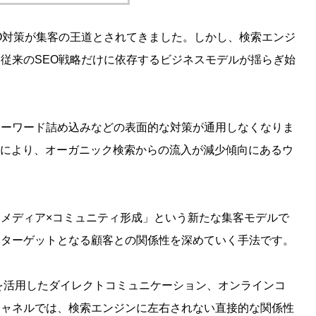
O対策が集客の王道とされてきました。しかし、検索エンジ
従来のSEO戦略だけに依存するビジネスモデルが揺らぎ始
キーワード詰め込みなどの表面的な対策が通用しなくなりま
化により、オーガニック検索からの流入が減少傾向にあるウ
WEBの連携術：相乗効果
WEBサイト分析から始める効
SEOを最大化する方法
的なSEO改善ポイント
メディア×コミュニティ形成」という新たな集客モデルで
、ターゲットとなる顧客との関係性を深めていく手法です。
トを活用したダイレクトコミュニケーション、オンラインコ
チャネルでは、検索エンジンに左右されない直接的な関係性