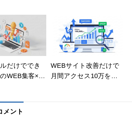
ールだけででき
WEBサイト改善だけで
のWEB集客×S
月間アクセス10万を達
テクニック
成した方法
コメント