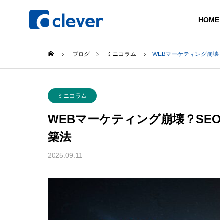
HOME
ブログ
ミニコラム
WEBマーケティング崩壊
Philosoph
ミニコラム
企業理念
WEBマーケティング崩壊？SE
Company
Service
築法
会社案内
事業紹介
2025.09.11
Access
アクセス
Novelty
ノベルティ