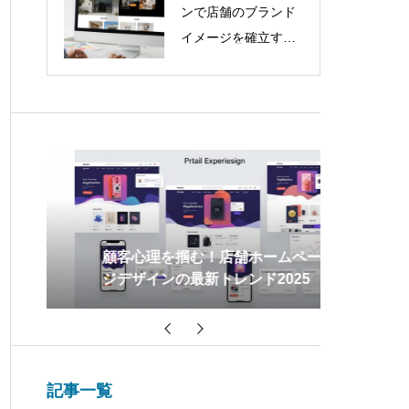
ンで店舗のブランド
イメージを確立する
方法
果
顧客心理を掴む！店舗ホームペー
SNSと
ジデザインの最新トレンド2025
で集客と
記事一覧