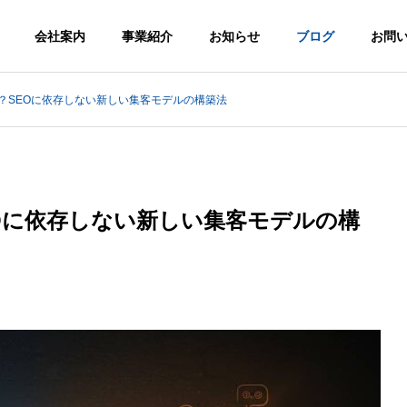
会社案内
事業紹介
お知らせ
ブログ
お問
？SEOに依存しない新しい集客モデルの構築法
y
Greeting
代表挨拶
Oに依存しない新しい集客モデルの構
Emergency
Supplies
Video
防災備蓄品
動画制作