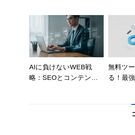
AIに負けないWEB戦
無料ツ
略：SEOとコンテンツ
る！最強
で勝つ最新集客テクニ
EO対策
ック